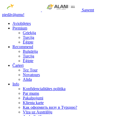
Saņemt
piedāvājumu!
Aviobiļetes
Premium
Grieķija
Turcija
Ēģipte
Recommend
Bulgārija
Turcija
Ēģipte
Čarteri
Tez Tour
Novatours
Alida
Info
Konfidencialitātes politika
Par mums
Рakalpojumi
Klienta karte
Как оформить визу в Турцию?
Vīza uz Austrāliju