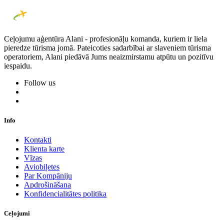
Ceļojumu aģentūra Alani - profesionāļu komanda, kuriem ir liela
pieredze tūrisma jomā. Pateicoties sadarbībai ar slaveniem tūrisma
operatoriem, Alani piedāvā Jums neaizmirstamu atpūtu un pozitīvu
iespaidu.
Follow us
Info
Kontakti
Klienta karte
Vīzas
Aviobiļetes
Par Kompāniju
Apdrošināšana
Konfidencialitātes politika
Ceļojumi