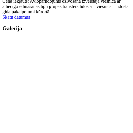
Cenā iekļauts: Aviopārlidojums dzīvošana izvēlētajā viesnīcā ar
attiecīgo ēdināšanas tipu grupas transfērs lidosta – viesnīca – lidosta
gida pakalpojumi kūrortā
Skatīt datumus
Galerija