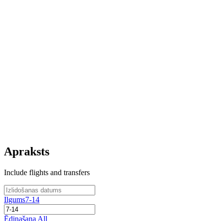
Apraksts
Include flights and transfers
Ilgums
7-14
Ēdinašana
All