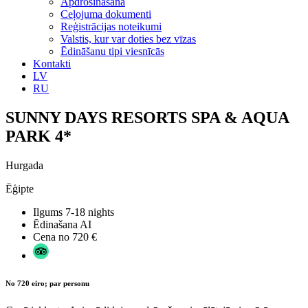
Apdrošināšana
Ceļojuma dokumenti
Reģistrācijas noteikumi
Valstis, kur var doties bez vīzas
Ēdināšanu tipi viesnīcās
Kontakti
LV
RU
SUNNY DAYS RESORTS SPA & AQUA
PARK 4*
Hurgada
Ēģipte
Ilgums
7-18 nights
Ēdinašana
AI
Cena no
720 €
No 720 eiro; par personu