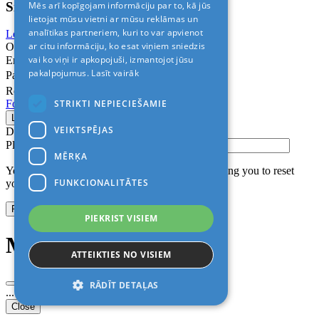
Sign In
Mēs arī kopīgojam informāciju par to, kā jūs
lietojat mūsu vietni ar mūsu reklāmas un
analītikas partneriem, kuri to var apvienot
Login with Facebook
Login with Google
ar citu informāciju, ko esat viņiem sniedzis
Or
vai ko viņi ir apkopojuši, izmantojot jūsu
Email
pakalpojumus.
Lasīt vairāk
Password
Remember me
STRIKTI NEPIECIEŠAMIE
Forgot Password?
VEIKTSPĒJAS
Don’t have an account?
Sign up
Please confirm login email below
MĒRĶA
You will receive an email containing a link allowing you to reset
FUNKCIONALITĀTES
your password to a new preferred one.
PIEKRIST VISIEM
Modal title
ATTEIKTIES NO VISIEM
RĀDĪT DETAĻAS
...
Close