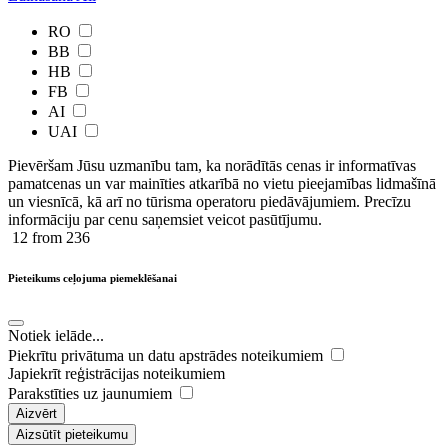
RO
BB
HB
FB
AI
UAI
Pievēršam Jūsu uzmanību tam, ka norādītās cenas ir ​informatīvas ​
pamatcenas un var mainīties atkarībā ​no ​vietu pieejamības lidmašīnā
un viesnīcā, kā arī no tūrisma operatoru piedāvājumiem. Precīzu
informāciju par cenu saņemsiet veicot pasūtījumu.
12
from 236
Pieteikums ceļojuma piemeklēšanai
Notiek ielāde...
Piekrītu privātuma un datu apstrādes noteikumiem
Japiekrīt reģistrācijas noteikumiem
Parakstīties uz jaunumiem
Aizvērt
Aizsūtīt pieteikumu