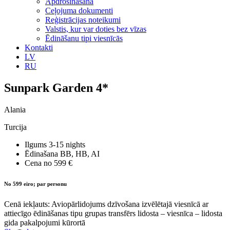
Apdrošināšana
Ceļojuma dokumenti
Reģistrācijas noteikumi
Valstis, kur var doties bez vīzas
Ēdināšanu tipi viesnīcās
Kontakti
LV
RU
Sunpark Garden 4*
Alania
Turcija
Ilgums
3-15 nights
Ēdinašana
BB, HB, AI
Cena no
599 €
No 599 eiro; par personu
Cenā iekļauts: Aviopārlidojums dzīvošana izvēlētajā viesnīcā ar
attiecīgo ēdināšanas tipu grupas transfērs lidosta – viesnīca – lidosta
gida pakalpojumi kūrortā