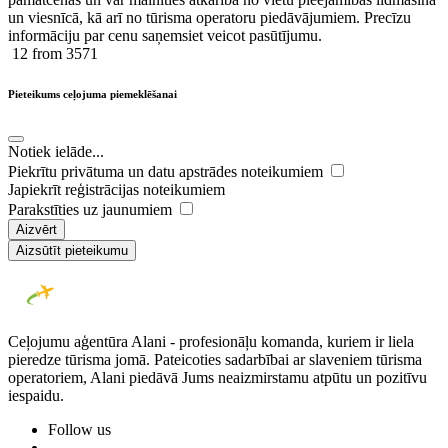
un viesnīcā, kā arī no tūrisma operatoru piedāvājumiem. Precīzu
informāciju par cenu saņemsiet veicot pasūtījumu.
12
from 3571
Pieteikums ceļojuma piemeklēšanai
Notiek ielāde...
Piekrītu privātuma un datu apstrādes noteikumiem
Japiekrīt reģistrācijas noteikumiem
Parakstīties uz jaunumiem
Aizvērt
Aizsūtīt pieteikumu
Ceļojumu aģentūra Alani - profesionāļu komanda, kuriem ir liela
pieredze tūrisma jomā. Pateicoties sadarbībai ar slaveniem tūrisma
operatoriem, Alani piedāvā Jums neaizmirstamu atpūtu un pozitīvu
iespaidu.
Follow us