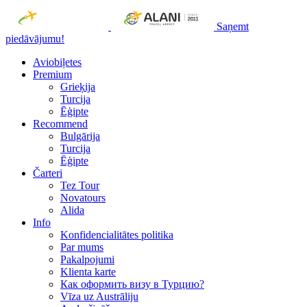
Saņemt
piedāvājumu!
Aviobiļetes
Premium
Grieķija
Turcija
Ēģipte
Recommend
Bulgārija
Turcija
Ēģipte
Čarteri
Tez Tour
Novatours
Alida
Info
Konfidencialitātes politika
Par mums
Рakalpojumi
Klienta karte
Как оформить визу в Турцию?
Vīza uz Austrāliju