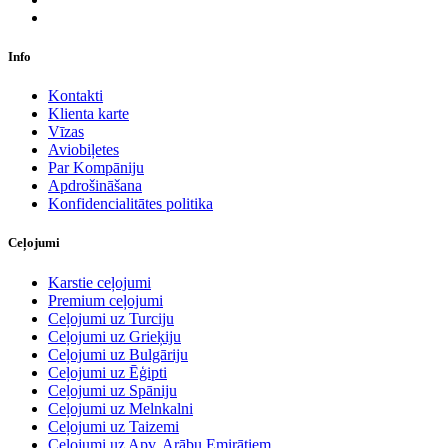
Info
Kontakti
Klienta karte
Vīzas
Aviobiļetes
Par Kompāniju
Apdrošināšana
Konfidencialitātes politika
Ceļojumi
Karstie ceļojumi
Premium ceļojumi
Ceļojumi uz Turciju
Ceļojumi uz Grieķiju
Ceļojumi uz Bulgāriju
Ceļojumi uz Ēģipti
Ceļojumi uz Spāniju
Ceļojumi uz Melnkalni
Ceļojumi uz Taizemi
Ceļojumi uz Apv. Arābu Emirātiem