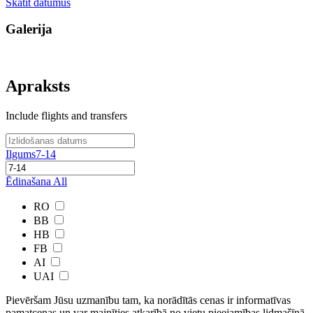
Skatīt datumus
Galerija
Apraksts
Include flights and transfers
Ilgums
7-14
Ēdinašana
All
RO
BB
HB
FB
AI
UAI
Pievēršam Jūsu uzmanību tam, ka norādītās cenas ir ​informatīvas ​
pamatcenas un var mainīties atkarībā ​no ​vietu pieejamības lidmašīnā