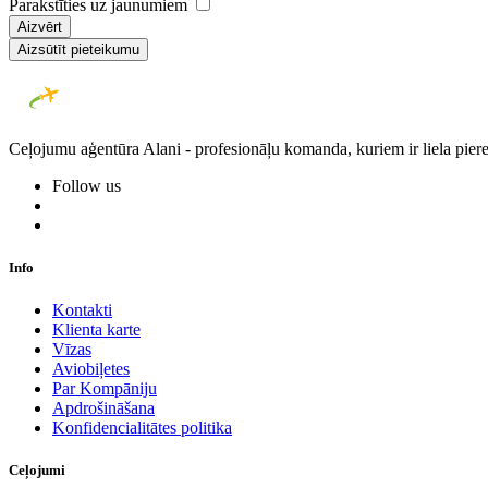
Parakstīties uz jaunumiem
Aizvērt
Aizsūtīt pieteikumu
Ceļojumu aģentūra Alani - profesionāļu komanda, kuriem ir liela piere
Follow us
Info
Kontakti
Klienta karte
Vīzas
Aviobiļetes
Par Kompāniju
Apdrošināšana
Konfidencialitātes politika
Ceļojumi