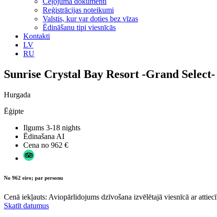
Ceļojuma dokumenti
Reģistrācijas noteikumi
Valstis, kur var doties bez vīzas
Ēdināšanu tipi viesnīcās
Kontakti
LV
RU
Sunrise Crystal Bay Resort -Grand Select-
Hurgada
Ēģipte
Ilgums
3-18 nights
Ēdinašana
AI
Cena no
962 €
No 962 eiro; par personu
Cenā iekļauts: Aviopārlidojums dzīvošana izvēlētajā viesnīcā ar attiecī
Skatīt datumus