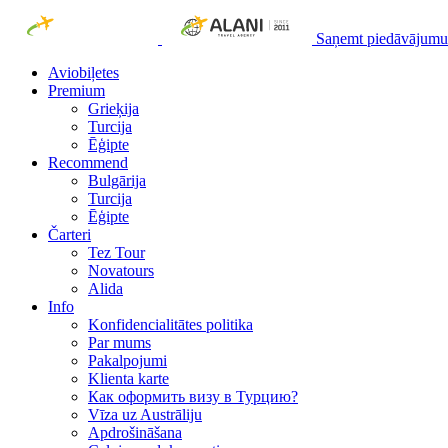
Saņemt piedāvājumu
Aviobiļetes
Premium
Grieķija
Turcija
Ēģipte
Recommend
Bulgārija
Turcija
Ēģipte
Čarteri
Tez Tour
Novatours
Alida
Info
Konfidencialitātes politika
Par mums
Рakalpojumi
Klienta karte
Как оформить визу в Турцию?
Vīza uz Austrāliju
Apdrošināšana