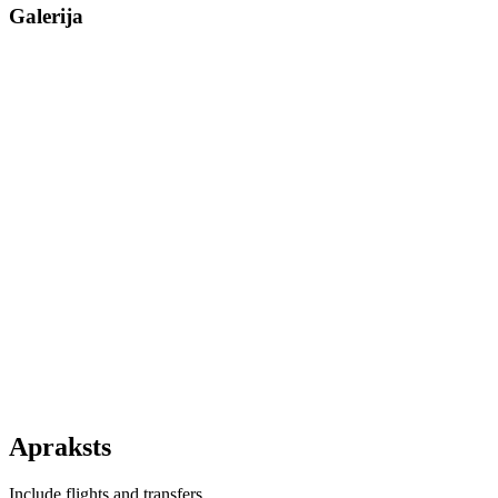
Galerija
Apraksts
Include flights and transfers