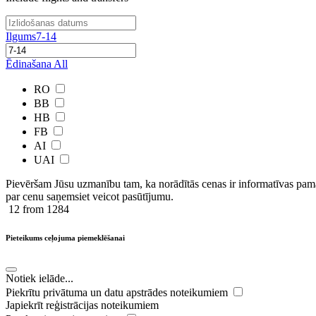
Ilgums
7-14
Ēdinašana
All
RO
BB
HB
FB
AI
UAI
Pievēršam Jūsu uzmanību tam, ka norādītās cenas ir ​informatīvas ​pama
par cenu saņemsiet veicot pasūtījumu.
12
from 1284
Pieteikums ceļojuma piemeklēšanai
Notiek ielāde...
Piekrītu privātuma un datu apstrādes noteikumiem
Japiekrīt reģistrācijas noteikumiem