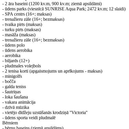
​- 2 āra baseini (1200 kv.m, 900 kv.m; ziemā apsildāmi)
- ūdens parks (viesnīcā SUNRISE Aqua Park; 2472 kv.m; 12 slaidi)
- SPA centrs (16+; maksas)
- trenažieru zāle (16+; bezmaksas)
- tvaika pirts (maksas)
- turku pirts (maksas)
- masāža (maksas)
- trenažieru zāle (16+; bezmaksas)
- ūdens polo
- ūdens aerobika
- aerobika
- biljards (12+)
- pludmales volejbols
- 2 tenisa korti (apgaismojums un aprīkojums - maksas)
- minigolfs
- bočča
- galda teniss
- šautriņas
- loka šaušana
- vakara animācija
- dzīvā mūzika
- vietējo dīdžeju uzstāšanās krodziņā ''Victoria''
- ūdens sporta veidi pludmalē
Bērniem
​- bērnu baseins (ziemā apsildāms)