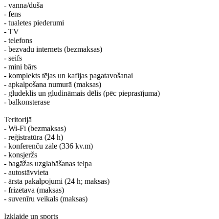
​- vanna/duša
- fēns
- tualetes piederumi
- TV
- telefons
- bezvadu internets (bezmaksas)
- seifs
- mini bārs
- komplekts tējas un kafijas pagatavošanai
- apkalpošana numurā (maksas)
- gludeklis un gludināmais dēlis (pēc pieprasījuma)
- balkonsterase
Teritorijā
​- Wi-Fi (bezmaksas)
- reģistratūra (24 h)
- konferenču zāle (336 kv.m)
- konsjeržs
- bagāžas uzglabāšanas telpa
- autostāvvieta
- ārsta pakalpojumi (24 h; maksas)
- frizētava (maksas)
- suvenīru veikals (maksas)
Izklaide un sports