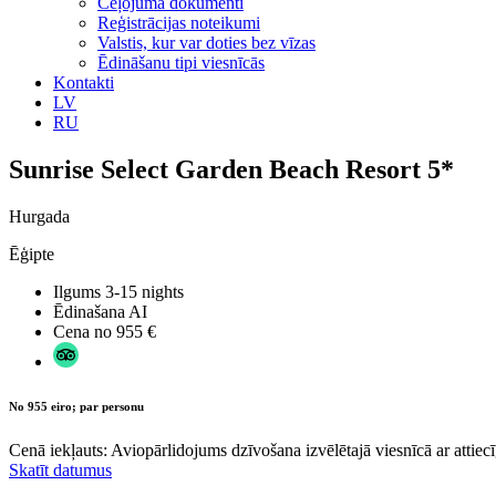
Ceļojuma dokumenti
Reģistrācijas noteikumi
Valstis, kur var doties bez vīzas
Ēdināšanu tipi viesnīcās
Kontakti
LV
RU
Sunrise Select Garden Beach Resort 5*
Hurgada
Ēģipte
Ilgums
3-15 nights
Ēdinašana
AI
Cena no
955 €
No 955 eiro; par personu
Cenā iekļauts: Aviopārlidojums dzīvošana izvēlētajā viesnīcā ar attiecī
Skatīt datumus