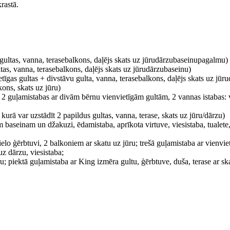
rastā.
gultas, vanna, terasebalkons, daļējs skats uz jūrudārzubaseinupagalmu)
as, vanna, terasebalkons, daļējs skats uz jūrudārzubaseinu)
gas gultas + divstāvu gulta, vanna, terasebalkons, daļējs skats uz jūr
ons, skats uz jūru)
 2 guļamistabas ar divām bērnu vienvietīgām gultām, 2 vannas istabas: vi
kurā var uzstādīt 2 papildus gultas, vanna, terase, skats uz jūru/dārzu)
 baseinam un džakuzi, ēdamistaba, aprīkota virtuve, viesistaba, tualete, 
ielo ģērbtuvi, 2 balkoniem ar skatu uz jūru; trešā guļamistaba ar vienvie
z dārzu, viesistaba;
ūru; piektā guļamistaba ar King izmēra gultu, ģērbtuve, duša, terase ar sk