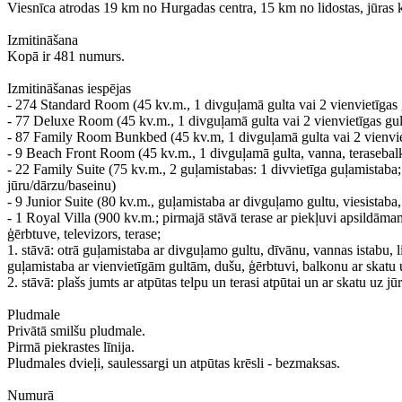
​Viesnīca atrodas 19 km no Hurgadas centra, 15 km no lidostas, jūras k
Izmitināšana
​Kopā ir 481 numurs.
Izmitināšanas iespējas
​- 274 Standard Room (45 kv.m., 1 divguļamā gulta vai 2 vienvietīgas 
- 77 Deluxe Room (45 kv.m., 1 divguļamā gulta vai 2 vienvietīgas gult
- 87 Family Room Bunkbed (45 kv.m, 1 divguļamā gulta vai 2 vienvietī
- 9 Beach Front Room (45 kv.m., 1 divguļamā gulta, vanna, terasebalk
- 22 Family Suite (75 kv.m., 2 guļamistabas: 1 divvietīga guļamistaba;
jūru/dārzu/baseinu)
- 9 Junior Suite (80 kv.m., guļamistaba ar divguļamo gultu, viesistaba, 
- 1 Royal Villa (900 kv.m.; pirmajā stāvā terase ar piekļuvi apsildāmam
ģērbtuve, televizors, terase;
1. stāvā: otrā guļamistaba ar divguļamo gultu, dīvānu, vannas istabu, l
guļamistaba ar vienvietīgām gultām, dušu, ģērbtuvi, balkonu ar skatu u
2. stāvā: plašs jumts ar atpūtas telpu un terasi atpūtai un ar skatu uz j
Pludmale
​Privātā smilšu pludmale.
Pirmā piekrastes līnija.
Pludmales dvieļi, saulessargi un atpūtas krēsli - bezmaksas.
Numurā