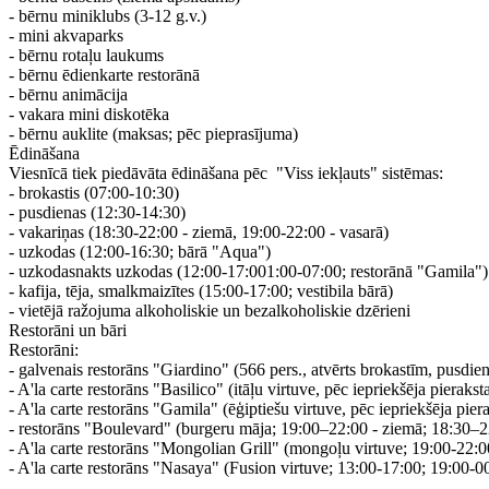
- bērnu miniklubs (3-12 g.v.)
- mini akvaparks
- bērnu rotaļu laukums
- bērnu ēdienkarte restorānā
- bērnu animācija
- vakara mini diskotēka
- bērnu auklite (maksas; pēc pieprasījuma)
Ēdināšana
​Viesnīcā tiek piedāvāta ēdināšana pēc "Viss iekļauts" sistēmas:
- brokastis (07:00-10:30)
- pusdienas (12:30-14:30)
- vakariņas (18:30-22:00 - ziemā, 19:00-22:00 - vasarā)
- uzkodas (12:00-16:30; bārā "Aqua")
- uzkodasnakts uzkodas (12:00-17:001:00-07:00; restorānā "Gamila")
- kafija, tēja, smalkmaizītes (15:00-17:00; vestibila bārā)
- vietējā ražojuma alkoholiskie un bezalkoholiskie dzērieni
Restorāni un bāri
Restorāni:
- galvenais restorāns "Giardino" (566 pers., atvērts brokastīm, pusdie
- A'la carte restorāns "Basilico" (itāļu virtuve, pēc iepriekšēja piera
- A'la carte restorāns "Gamila" (ēģiptiešu virtuve, pēc iepriekšēja p
- restorāns "Boulevard" (burgeru māja; 19:00–22:00 - ziemā; 18:30–2
- A'la carte restorāns "Mongolian Grill" (mongoļu virtuve; 19:00-22:0
- A'la carte restorāns "Nasaya" (Fusion virtuve; 13:00-17:00; 19:00-0