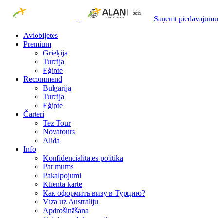
Saņemt piedāvājumu
Aviobiļetes
Premium
Grieķija
Turcija
Ēģipte
Recommend
Bulgārija
Turcija
Ēģipte
Čarteri
Tez Tour
Novatours
Alida
Info
Konfidencialitātes politika
Par mums
Рakalpojumi
Klienta karte
Как оформить визу в Турцию?
Vīza uz Austrāliju
Apdrošināšana