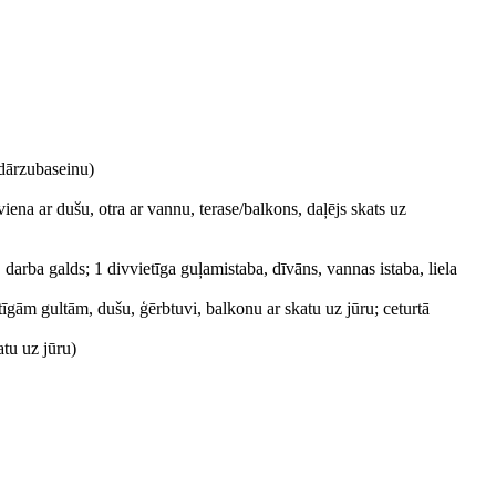
udārzubaseinu)
ena ar dušu, otra ar vannu, terase/balkons, daļējs skats uz
darba galds; 1 divvietīga guļamistaba, dīvāns, vannas istaba, liela
tīgām gultām, dušu, ģērbtuvi, balkonu ar skatu uz jūru; ceturtā
atu uz jūru)