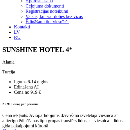
Apdrošināšana
Ceļojuma dokumenti
Reģistrācijas noteikumi
Valstis, kur var doties bez vīzas
Ēdināšanu tipi viesnīcās
Kontakti
LV
RU
SUNSHINE HOTEL 4*
Alania
Turcija
Ilgums
6-14 nights
Ēdinašana
AI
Cena no
919 €
No 919 eiro; par personu
Cenā iekļauts: Aviopārlidojums dzīvošana izvēlētajā viesnīcā ar
attiecīgo ēdināšanas tipu grupas transfērs lidosta – viesnīca – lidosta
gida pakalpojumi kūrortā