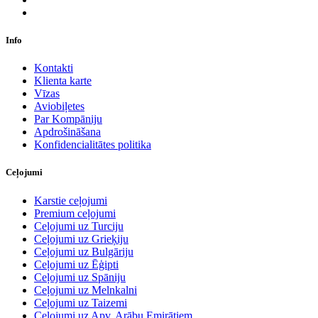
Info
Kontakti
Klienta karte
Vīzas
Aviobiļetes
Par Kompāniju
Apdrošināšana
Konfidencialitātes politika
Ceļojumi
Karstie ceļojumi
Premium ceļojumi
Ceļojumi uz Turciju
Ceļojumi uz Grieķiju
Ceļojumi uz Bulgāriju
Ceļojumi uz Ēģipti
Ceļojumi uz Spāniju
Ceļojumi uz Melnkalni
Ceļojumi uz Taizemi
Ceļojumi uz Apv. Arābu Emirātiem