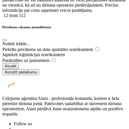
un viesnīcā, kā arī no tūrisma operatoru piedāvājumiem. Precīzu
informāciju par cenu saņemsiet veicot pasūtījumu.
12
from 112
Pieteikums ceļojuma piemeklēšanai
Notiek ielāde...
Piekrītu privātuma un datu apstrādes noteikumiem
Japiekrīt reģistrācijas noteikumiem
Parakstīties uz jaunumiem
Aizvērt
Aizsūtīt pieteikumu
Ceļojumu aģentūra Alani - profesionāļu komanda, kuriem ir liela
pieredze tūrisma jomā. Pateicoties sadarbībai ar slaveniem tūrisma
operatoriem, Alani piedāvā Jums neaizmirstamu atpūtu un pozitīvu
iespaidu.
Follow us