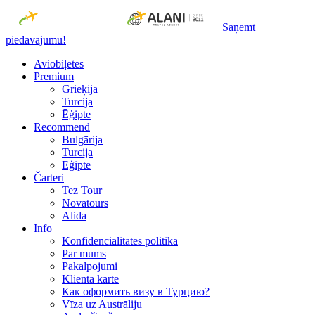
Saņemt
piedāvājumu!
Aviobiļetes
Premium
Grieķija
Turcija
Ēģipte
Recommend
Bulgārija
Turcija
Ēģipte
Čarteri
Tez Tour
Novatours
Alida
Info
Konfidencialitātes politika
Par mums
Рakalpojumi
Klienta karte
Как оформить визу в Турцию?
Vīza uz Austrāliju