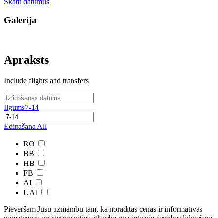
Skatīt datumus
Galerija
Apraksts
Include flights and transfers
Ilgums
7-14
Ēdinašana
All
RO
BB
HB
FB
AI
UAI
Pievēršam Jūsu uzmanību tam, ka norādītās cenas ir ​informatīvas ​
pamatcenas un var mainīties atkarībā ​no ​vietu pieejamības lidmašīnā