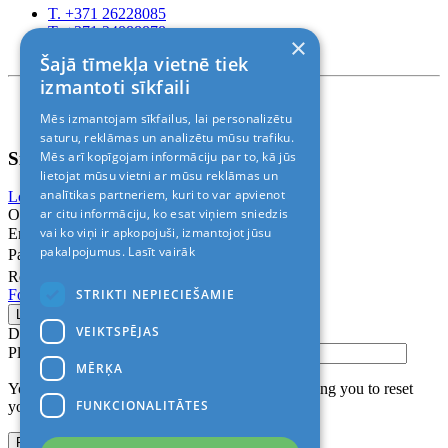
T. +371 26228085
T. +371 24888878
×
Rīga, Kr.Barona 88
Šajā tīmekļa vietnē tiek
izmantoti sīkfaili
Nosacījumi un atrunas
Mēs izmantojam sīkfailus, lai personalizētu
© 2011-2026> «ALANI SIA»
saturu, reklāmas un analizētu mūsu trafiku.
Sign In
Mēs arī kopīgojam informāciju par to, kā jūs
lietojat mūsu vietni ar mūsu reklāmas un
analītikas partneriem, kuri to var apvienot
Login with Facebook
Login with Google
ar citu informāciju, ko esat viņiem sniedzis
Or
vai ko viņi ir apkopojuši, izmantojot jūsu
Email
pakalpojumus.
Lasīt vairāk
Password
Remember me
STRIKTI NEPIECIEŠAMIE
Forgot Password?
VEIKTSPĒJAS
Don’t have an account?
Sign up
Please confirm login email below
MĒRĶA
You will receive an email containing a link allowing you to reset
FUNKCIONALITĀTES
your password to a new preferred one.