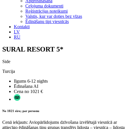
Apdrošināšana
Ceļojuma dokumenti
Reģistrācijas noteikumi
Valstis, kur var doties bez vīzas
Ēdināšanu tipi viesnīcās
Kontakti
LV
RU
SURAL RESORT 5*
Side
Turcija
Ilgums
6-12 nights
Ēdinašana
AI
Cena no
1021 €
No 1021 eiro; par personu
Cenā iekļauts: Aviopārlidojums dzīvošana izvēlētajā viesnīcā ar
attiecīgo ēdināšanas tipu grupas transfērs lidosta – viesnīca – lidosta