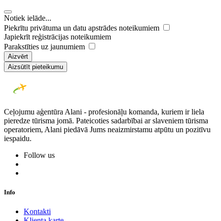
Notiek ielāde...
Piekrītu privātuma un datu apstrādes noteikumiem
Japiekrīt reģistrācijas noteikumiem
Parakstīties uz jaunumiem
Aizvērt
Aizsūtīt pieteikumu
Ceļojumu aģentūra Alani - profesionāļu komanda, kuriem ir liela
pieredze tūrisma jomā. Pateicoties sadarbībai ar slaveniem tūrisma
operatoriem, Alani piedāvā Jums neaizmirstamu atpūtu un pozitīvu
iespaidu.
Follow us
Info
Kontakti
Klienta karte