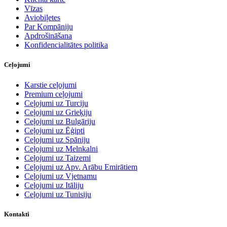
Vīzas
Aviobiļetes
Par Kompāniju
Apdrošināšana
Konfidencialitātes politika
Ceļojumi
Karstie ceļojumi
Premium ceļojumi
Ceļojumi uz Turciju
Ceļojumi uz Grieķiju
Ceļojumi uz Bulgāriju
Ceļojumi uz Ēģipti
Ceļojumi uz Spāniju
Ceļojumi uz Melnkalni
Ceļojumi uz Taizemi
Ceļojumi uz Apv. Arābu Emirātiem
Ceļojumi uz Vjetnamu
Ceļojumi uz Itāliju
Ceļojumi uz Tunisiju
Kontakti