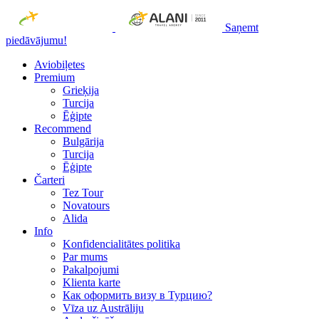
Saņemt
piedāvājumu!
Aviobiļetes
Premium
Grieķija
Turcija
Ēģipte
Recommend
Bulgārija
Turcija
Ēģipte
Čarteri
Tez Tour
Novatours
Alida
Info
Konfidencialitātes politika
Par mums
Рakalpojumi
Klienta karte
Как оформить визу в Турцию?
Vīza uz Austrāliju