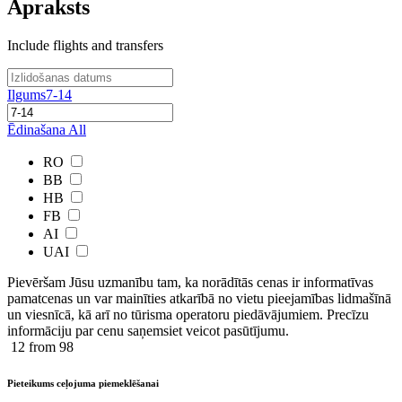
Apraksts
Include flights and transfers
Ilgums
7-14
Ēdinašana
All
RO
BB
HB
FB
AI
UAI
Pievēršam Jūsu uzmanību tam, ka norādītās cenas ir ​informatīvas ​
pamatcenas un var mainīties atkarībā ​no ​vietu pieejamības lidmašīnā
un viesnīcā, kā arī no tūrisma operatoru piedāvājumiem. Precīzu
informāciju par cenu saņemsiet veicot pasūtījumu.
12
from 98
Pieteikums ceļojuma piemeklēšanai