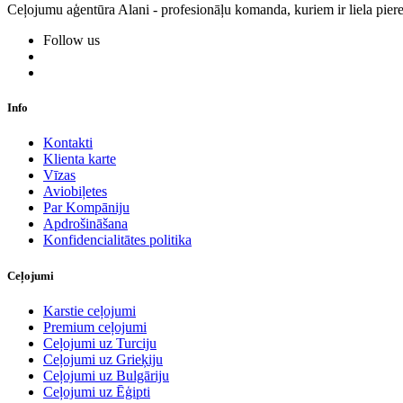
Ceļojumu aģentūra Alani - profesionāļu komanda, kuriem ir liela piere
Follow us
Info
Kontakti
Klienta karte
Vīzas
Aviobiļetes
Par Kompāniju
Apdrošināšana
Konfidencialitātes politika
Ceļojumi
Karstie ceļojumi
Premium ceļojumi
Ceļojumi uz Turciju
Ceļojumi uz Grieķiju
Ceļojumi uz Bulgāriju
Ceļojumi uz Ēģipti