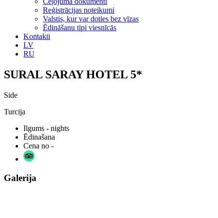
Ceļojuma dokumenti
Reģistrācijas noteikumi
Valstis, kur var doties bez vīzas
Ēdināšanu tipi viesnīcās
Kontakti
LV
RU
SURAL SARAY HOTEL 5*
Side
Turcija
Ilgums
- nights
Ēdinašana
Cena no
-
Galerija