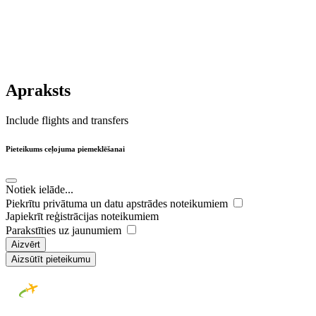
Apraksts
Include flights and transfers
Pieteikums ceļojuma piemeklēšanai
Notiek ielāde...
Piekrītu privātuma un datu apstrādes noteikumiem
Japiekrīt reģistrācijas noteikumiem
Parakstīties uz jaunumiem
Aizvērt
Aizsūtīt pieteikumu