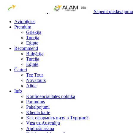
Saņemt piedāvājumu
Aviobiļetes
Premium
Grieķija
Turcija
Ēģipte
Recommend
Bulgārija
Turcija
Ēģipte
Čarteri
Tez Tour
Novatours
Alida
Info
Konfidencialitātes politika
Par mums
Рakalpojumi
Klienta karte
Как оформить визу в Турцию?
Vīza uz Austrāliju
Apdrošināšana