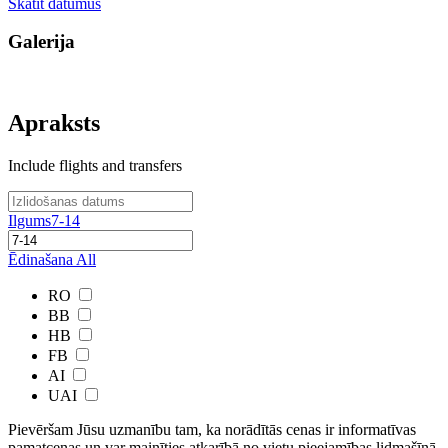
Skatīt datumus
Galerija
Apraksts
Include flights and transfers
Ilgums
7-14
Ēdinašana
All
RO
BB
HB
FB
AI
UAI
Pievēršam Jūsu uzmanību tam, ka norādītās cenas ir ​informatīvas ​
pamatcenas un var mainīties atkarībā ​no ​vietu pieejamības lidmašīnā