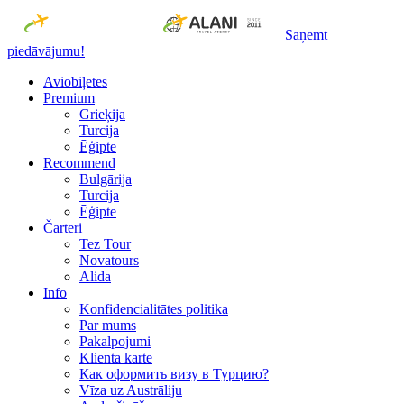
Saņemt
piedāvājumu!
Aviobiļetes
Premium
Grieķija
Turcija
Ēģipte
Recommend
Bulgārija
Turcija
Ēģipte
Čarteri
Tez Tour
Novatours
Alida
Info
Konfidencialitātes politika
Par mums
Рakalpojumi
Klienta karte
Как оформить визу в Турцию?
Vīza uz Austrāliju