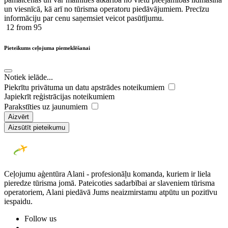
un viesnīcā, kā arī no tūrisma operatoru piedāvājumiem. Precīzu
informāciju par cenu saņemsiet veicot pasūtījumu.
12
from 95
Pieteikums ceļojuma piemeklēšanai
Notiek ielāde...
Piekrītu privātuma un datu apstrādes noteikumiem
Japiekrīt reģistrācijas noteikumiem
Parakstīties uz jaunumiem
Aizvērt
Aizsūtīt pieteikumu
Ceļojumu aģentūra Alani - profesionāļu komanda, kuriem ir liela
pieredze tūrisma jomā. Pateicoties sadarbībai ar slaveniem tūrisma
operatoriem, Alani piedāvā Jums neaizmirstamu atpūtu un pozitīvu
iespaidu.
Follow us