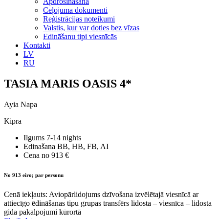
Apdrošināšana
Ceļojuma dokumenti
Reģistrācijas noteikumi
Valstis, kur var doties bez vīzas
Ēdināšanu tipi viesnīcās
Kontakti
LV
RU
TASIA MARIS OASIS 4*
Ayia Napa
Kipra
Ilgums
7-14 nights
Ēdinašana
BB, HB, FB, AI
Cena no
913 €
No 913 eiro; par personu
Cenā iekļauts: Aviopārlidojums dzīvošana izvēlētajā viesnīcā ar
attiecīgo ēdināšanas tipu grupas transfērs lidosta – viesnīca – lidosta
gida pakalpojumi kūrortā