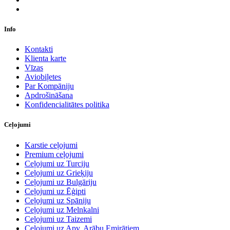
Info
Kontakti
Klienta karte
Vīzas
Aviobiļetes
Par Kompāniju
Apdrošināšana
Konfidencialitātes politika
Ceļojumi
Karstie ceļojumi
Premium ceļojumi
Ceļojumi uz Turciju
Ceļojumi uz Grieķiju
Ceļojumi uz Bulgāriju
Ceļojumi uz Ēģipti
Ceļojumi uz Spāniju
Ceļojumi uz Melnkalni
Ceļojumi uz Taizemi
Ceļojumi uz Apv. Arābu Emirātiem