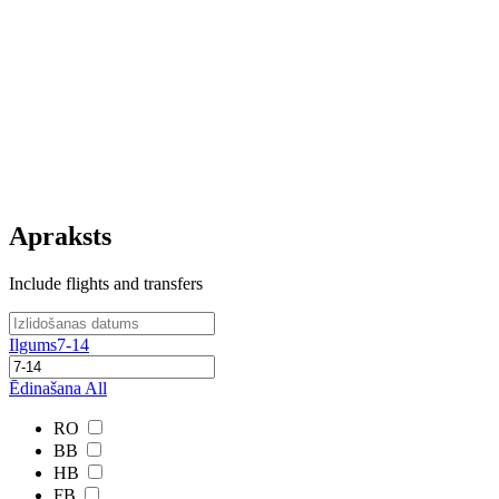
Apraksts
Include flights and transfers
Ilgums
7-14
Ēdinašana
All
RO
BB
HB
FB