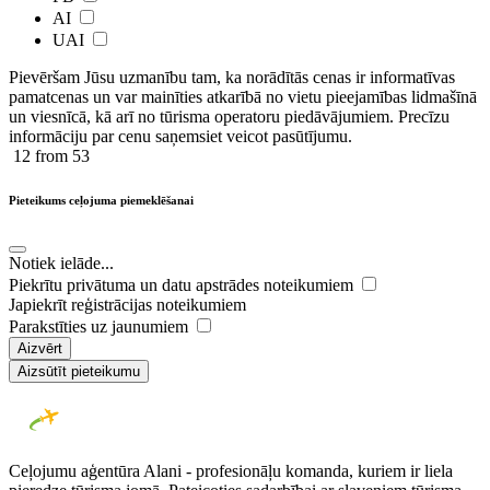
AI
UAI
Pievēršam Jūsu uzmanību tam, ka norādītās cenas ir ​informatīvas ​
pamatcenas un var mainīties atkarībā ​no ​vietu pieejamības lidmašīnā
un viesnīcā, kā arī no tūrisma operatoru piedāvājumiem. Precīzu
informāciju par cenu saņemsiet veicot pasūtījumu.
12
from 53
Pieteikums ceļojuma piemeklēšanai
Notiek ielāde...
Piekrītu privātuma un datu apstrādes noteikumiem
Japiekrīt reģistrācijas noteikumiem
Parakstīties uz jaunumiem
Aizvērt
Aizsūtīt pieteikumu
Ceļojumu aģentūra Alani - profesionāļu komanda, kuriem ir liela