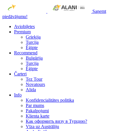
Saņemt
piedāvājumu!
Aviobiļetes
Premium
Grieķija
Turcija
Ēģipte
Recommend
Bulgārija
Turcija
Ēģipte
Čarteri
Tez Tour
Novatours
Alida
Info
Konfidencialitātes politika
Par mums
Рakalpojumi
Klienta karte
Как оформить визу в Турцию?
Vīza uz Austrāliju