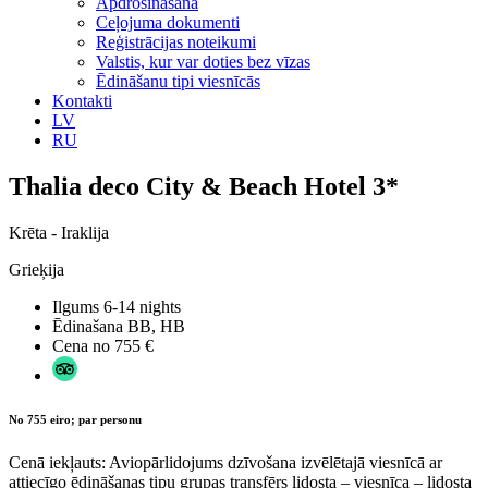
Apdrošināšana
Ceļojuma dokumenti
Reģistrācijas noteikumi
Valstis, kur var doties bez vīzas
Ēdināšanu tipi viesnīcās
Kontakti
LV
RU
Thalia deco City & Beach Hotel 3*
Krēta - Iraklija
Grieķija
Ilgums
6-14 nights
Ēdinašana
BB, HB
Cena no
755 €
No 755 eiro; par personu
Cenā iekļauts: Aviopārlidojums dzīvošana izvēlētajā viesnīcā ar
attiecīgo ēdināšanas tipu grupas transfērs lidosta – viesnīca – lidosta