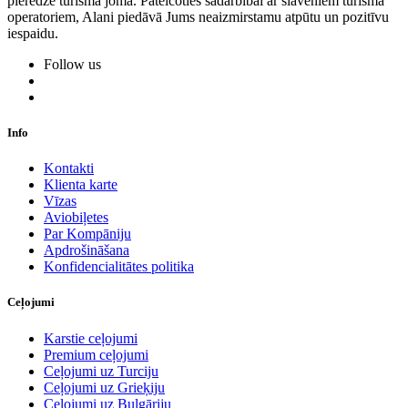
pieredze tūrisma jomā. Pateicoties sadarbībai ar slaveniem tūrisma
operatoriem, Alani piedāvā Jums neaizmirstamu atpūtu un pozitīvu
iespaidu.
Follow us
Info
Kontakti
Klienta karte
Vīzas
Aviobiļetes
Par Kompāniju
Apdrošināšana
Konfidencialitātes politika
Ceļojumi
Karstie ceļojumi
Premium ceļojumi
Ceļojumi uz Turciju
Ceļojumi uz Grieķiju
Ceļojumi uz Bulgāriju