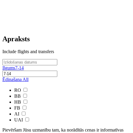
Apraksts
Include flights and transfers
Ilgums
7-14
Ēdinašana
All
RO
BB
HB
FB
AI
UAI
Pievēršam Jūsu uzmanību tam, ka norādītās cenas ir ​informatīvas ​