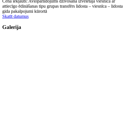
Cenā iekļauts: Aviopārlidojums dzīvošana izvēlētajā viesnīcā ar
attiecīgo ēdināšanas tipu grupas transfērs lidosta – viesnīca – lidosta
gida pakalpojumi kūrortā
Skatīt datumus
Galerija