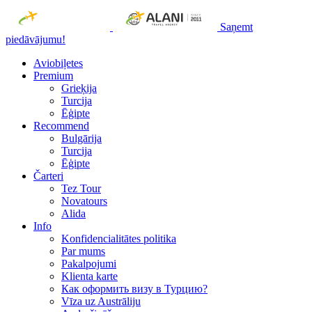
Saņemt
piedāvājumu!
Aviobiļetes
Premium
Grieķija
Turcija
Ēģipte
Recommend
Bulgārija
Turcija
Ēģipte
Čarteri
Tez Tour
Novatours
Alida
Info
Konfidencialitātes politika
Par mums
Рakalpojumi
Klienta karte
Как оформить визу в Турцию?
Vīza uz Austrāliju