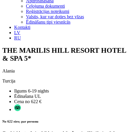
Apdrošināšana
Ceļojuma dokumenti
Reģistrācijas noteikumi
Valstis, kur var doties bez vīzas
Ēdināšanu tipi viesnīcās
Kontakti
LV
RU
THE MARILIS HILL RESORT HOTEL
& SPA 5*
Alania
Turcija
Ilgums
6-19 nights
Ēdinašana
UL
Cena no
622 €
No 622 eiro; par personu