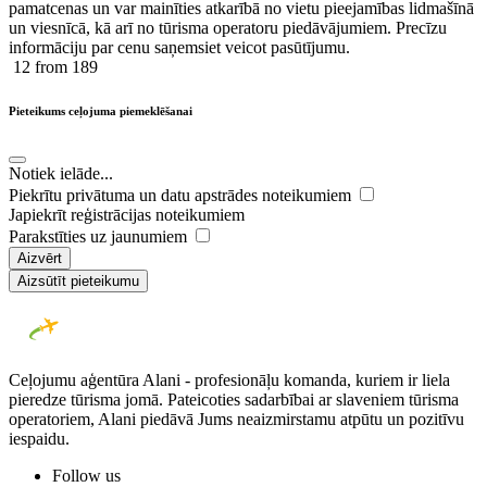
pamatcenas un var mainīties atkarībā ​no ​vietu pieejamības lidmašīnā
un viesnīcā, kā arī no tūrisma operatoru piedāvājumiem. Precīzu
informāciju par cenu saņemsiet veicot pasūtījumu.
12
from 189
Pieteikums ceļojuma piemeklēšanai
Notiek ielāde...
Piekrītu privātuma un datu apstrādes noteikumiem
Japiekrīt reģistrācijas noteikumiem
Parakstīties uz jaunumiem
Aizvērt
Aizsūtīt pieteikumu
Ceļojumu aģentūra Alani - profesionāļu komanda, kuriem ir liela
pieredze tūrisma jomā. Pateicoties sadarbībai ar slaveniem tūrisma
operatoriem, Alani piedāvā Jums neaizmirstamu atpūtu un pozitīvu
iespaidu.
Follow us