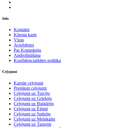
Info
Kontakti
Klienta karte
Vīzas
Aviobiļetes
Par Kompāniju
Apdrošināšana
Konfidencialitātes politika
Ceļojumi
Karstie ceļojumi
Premium ceļojumi
Ceļojumi uz Turciju
Ceļojumi uz Grieķiju
Ceļojumi uz Bulgāriju
Ceļojumi uz Ēģipti
Ceļojumi uz Spāniju
Ceļojumi uz Melnkalni
Ceļojumi uz Taizemi