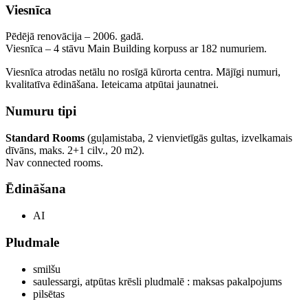
Viesnīca
Pēdējā renovācija – 2006. gadā.
Viesnīca – 4 stāvu Main Building korpuss ar 182 numuriem.
Viesnīca atrodas netālu no rosīgā kūrorta centra. Mājīgi numuri,
kvalitatīva ēdināšana. Ieteicama atpūtai jaunatnei.
Numuru tipi
Standard Rooms
(guļamistaba, 2 vienvietīgās gultas, izvelkamais
dīvāns, maks. 2+1 cilv., 20 m2).
Nav connected rooms.
Ēdināšana
AI
Pludmale
smilšu
saulessargi, atpūtas krēsli pludmalē : maksas pakalpojums
pilsētas