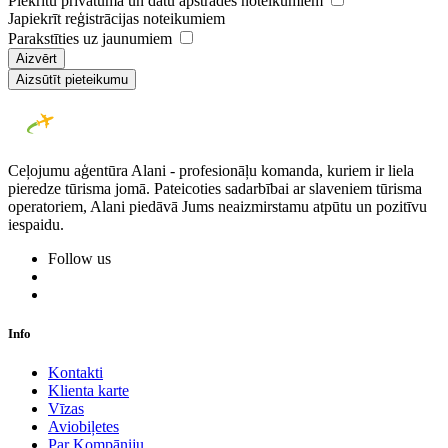
Piekrītu privātuma un datu apstrādes noteikumiem
Japiekrīt reģistrācijas noteikumiem
Parakstīties uz jaunumiem
Aizvērt
Aizsūtīt pieteikumu
Ceļojumu aģentūra Alani - profesionāļu komanda, kuriem ir liela
pieredze tūrisma jomā. Pateicoties sadarbībai ar slaveniem tūrisma
operatoriem, Alani piedāvā Jums neaizmirstamu atpūtu un pozitīvu
iespaidu.
Follow us
Info
Kontakti
Klienta karte
Vīzas
Aviobiļetes
Par Kompāniju