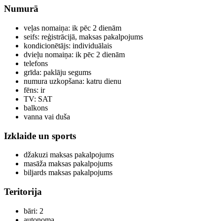
Numurā
veļas nomaiņa: ik pēc 2 dienām
seifs: reģistrācijā, maksas pakalpojums
kondicionētājs: individuālais
dvieļu nomaiņa: ik pēc 2 dienām
telefons
grīda: paklāju segums
numura uzkopšana: katru dienu
fēns: ir
TV: SAT
balkons
vanna vai duša
Izklaide un sports
džakuzi maksas pakalpojums
masāža maksas pakalpojums
biljards maksas pakalpojums
Teritorija
bāri: 2
autonoma