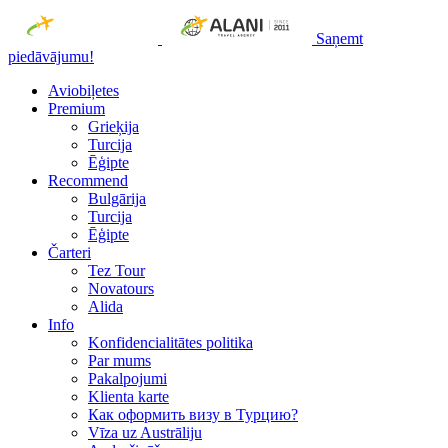
Saņemt
piedāvājumu!
Aviobiļetes
Premium
Grieķija
Turcija
Ēģipte
Recommend
Bulgārija
Turcija
Ēģipte
Čarteri
Tez Tour
Novatours
Alida
Info
Konfidencialitātes politika
Par mums
Рakalpojumi
Klienta karte
Как оформить визу в Турцию?
Vīza uz Austrāliju