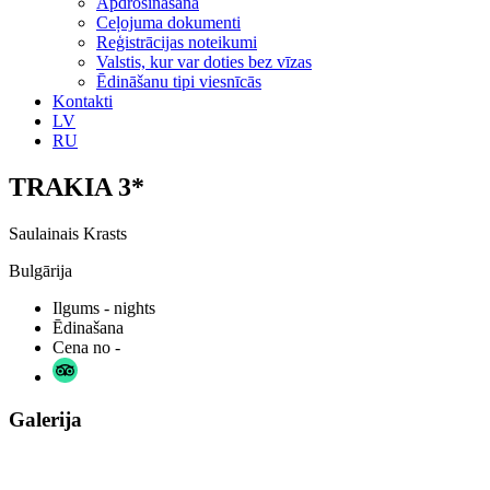
Apdrošināšana
Ceļojuma dokumenti
Reģistrācijas noteikumi
Valstis, kur var doties bez vīzas
Ēdināšanu tipi viesnīcās
Kontakti
LV
RU
TRAKIA 3*
Saulainais Krasts
Bulgārija
Ilgums
- nights
Ēdinašana
Cena no
-
Galerija