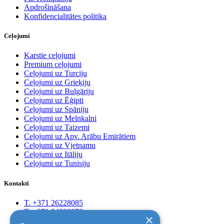
Apdrošināšana
Konfidencialitātes politika
Ceļojumi
Karstie ceļojumi
Premium ceļojumi
Ceļojumi uz Turciju
Ceļojumi uz Grieķiju
Ceļojumi uz Bulgāriju
Ceļojumi uz Ēģipti
Ceļojumi uz Spāniju
Ceļojumi uz Melnkalni
Ceļojumi uz Taizemi
Ceļojumi uz Apv. Arābu Emirātiem
Ceļojumi uz Vjetnamu
Ceļojumi uz Itāliju
Ceļojumi uz Tunisiju
Kontakti
T. +371 26228085
T. +371 24888878
×
Rīga, Kr.Barona 88