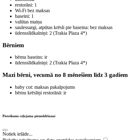
restorāni: 1
Wi-Fi bez maksas
baseini: 1
valūtas maiņa
saulessargi, atpūtas krēsli pie baseina: bez maksas
ūdensslīdkalniņi: 2 (Trakia Plaza 4*)
Bērniem
bērnu baseins: ir
ūdensslīdkalniņi: 2 (Trakia Plaza 4*)
Mazi bērni, vecumā no 8 mēnešiem līdz 3 gadiem
baby cot: maksas pakalpojums
bērnu krēsliņi restorānā: ir
Pieteikums ceļojuma piemeklēšanai
Notiek ielāde...