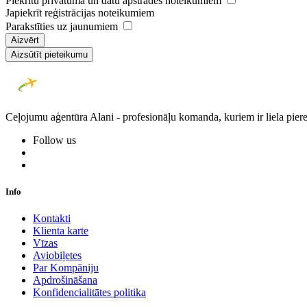
Piekrītu privātuma un datu apstrādes noteikumiem
Japiekrīt reģistrācijas noteikumiem
Parakstīties uz jaunumiem
Aizvērt
Aizsūtīt pieteikumu
Ceļojumu aģentūra Alani - profesionāļu komanda, kuriem ir liela piere
Follow us
Info
Kontakti
Klienta karte
Vīzas
Aviobiļetes
Par Kompāniju
Apdrošināšana
Konfidencialitātes politika