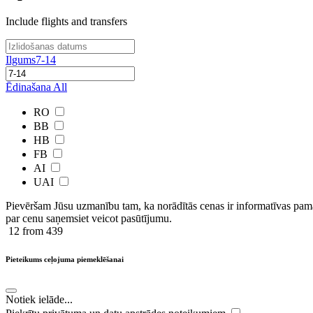
Include flights and transfers
Ilgums
7-14
Ēdinašana
All
RO
BB
HB
FB
AI
UAI
Pievēršam Jūsu uzmanību tam, ka norādītās cenas ir ​informatīvas ​pama
par cenu saņemsiet veicot pasūtījumu.
12
from 439
Pieteikums ceļojuma piemeklēšanai
Notiek ielāde...