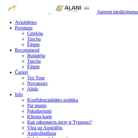
Saņemt piedāvājumu
Aviobiļetes
Premium
Grieķija
Turcija
Ēģipte
Recommend
Bulgārija
Turcija
Ēģipte
Čarteri
Tez Tour
Novatours
Alida
Info
Konfidencialitātes politika
Par mums
Рakalpojumi
Klienta karte
Как оформить визу в Турцию?
Vīza uz Austrāliju
Apdrošināšana