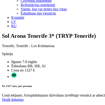
Ceļojuma dokumenti
Reģistrācijas noteikumi
Valstis, kur var doties bez vīzas
Ēdināšanu tipi viesnīcās
Kontakti
LV
RU
Sol Arona Tenerife 3* (TRYP Tenerife)
Tenerife, Tenerife - Los Kristianosa
Spānija
Ilgums
7-9 nights
Ēdinašana
BB, HB, AI
Cena no
1327 €
No 1327 eiro; par personu
Cenā iekļauts: Aviopārlidojums dzīvošana izvēlētajā viesnīcā ar attiecī
Skatīt datumus