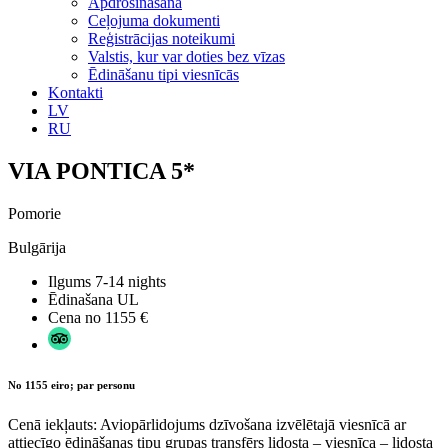
Apdrošināšana
Ceļojuma dokumenti
Reģistrācijas noteikumi
Valstis, kur var doties bez vīzas
Ēdināšanu tipi viesnīcās
Kontakti
LV
RU
VIA PONTICA 5*
Pomorie
Bulgārija
Ilgums
7-14 nights
Ēdinašana
UL
Cena no
1155 €
No 1155 eiro; par personu
Cenā iekļauts: Aviopārlidojums dzīvošana izvēlētajā viesnīcā ar
attiecīgo ēdināšanas tipu grupas transfērs lidosta – viesnīca – lidosta