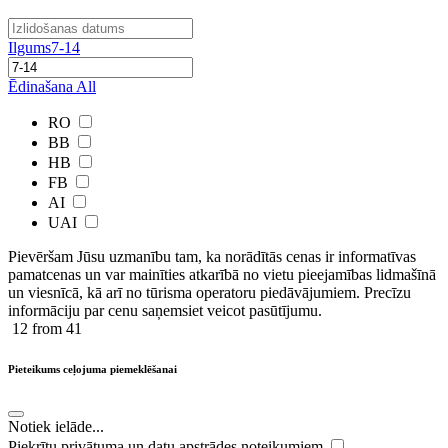
Ilgums
7-14
Ēdinašana
All
RO
BB
HB
FB
AI
UAI
Pievēršam Jūsu uzmanību tam, ka norādītās cenas ir ​informatīvas ​
pamatcenas un var mainīties atkarībā ​no ​vietu pieejamības lidmašīnā
un viesnīcā, kā arī no tūrisma operatoru piedāvājumiem. Precīzu
informāciju par cenu saņemsiet veicot pasūtījumu.
12
from 41
Pieteikums ceļojuma piemeklēšanai
Notiek ielāde...
Piekrītu privātuma un datu apstrādes noteikumiem