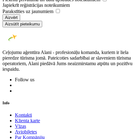
Japiekrīt reģistrācijas noteikumiem
Parakstīties uz jaunumiem
Aizvērt
Aizsūtīt pieteikumu
Ceļojumu aģentūra Alani - profesionāļu komanda, kuriem ir liela
pieredze tūrisma jomā. Pateicoties sadarbībai ar slaveniem tūrisma
operatoriem, Alani piedāvā Jums neaizmirstamu atpūtu un pozitīvu
iespaidu.
Follow us
Info
Kontakti
Klienta karte
Vīzas
Aviobiļetes
Par Kompāniju