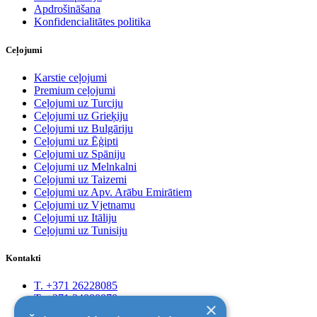
Apdrošināšana
Konfidencialitātes politika
Ceļojumi
Karstie ceļojumi
Premium ceļojumi
Ceļojumi uz Turciju
Ceļojumi uz Grieķiju
Ceļojumi uz Bulgāriju
Ceļojumi uz Ēģipti
Ceļojumi uz Spāniju
Ceļojumi uz Melnkalni
Ceļojumi uz Taizemi
Ceļojumi uz Apv. Arābu Emirātiem
Ceļojumi uz Vjetnamu
Ceļojumi uz Itāliju
Ceļojumi uz Tunisiju
Kontakti
T. +371 26228085
T. +371 24888878
×
Rīga, Kr.Barona 88