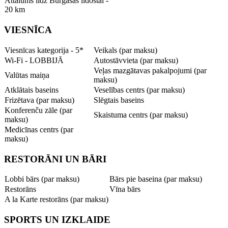
Attālums līdz Burgasas lidostai -
20 km
VIESNĪCA
Viesnīcas kategorija - 5*
Veikals (par maksu)
Wi-Fi - LOBBIJĀ
Autostāvvieta (par maksu)
Veļas mazgātavas pakalpojumi (par
Valūtas maiņa
maksu)
Atklātais baseins
Veselības centrs (par maksu)
Frizētava (par maksu)
Slēgtais baseins
Konferenču zāle (par
Skaistuma centrs (par maksu)
maksu)
Medicīnas centrs (par
maksu)
RESTORĀNI UN BĀRI
Lobbi bārs (par maksu)
Bārs pie baseina (par maksu)
Restorāns
Vīna bārs
A la Karte restorāns (par maksu)
SPORTS UN IZKLAIDE