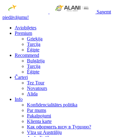
Saņemt
piedāvājumu!
Aviobiļetes
Premium
Grieķija
Turcija
Ēģipte
Recommend
Bulgārija
Turcija
Ēģipte
Čarteri
Tez Tour
Novatours
Alida
Info
Konfidencialitātes politika
Par mums
Рakalpojumi
Klienta karte
Как оформить визу в Турцию?
Vīza uz Austrāliju