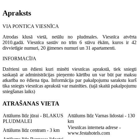
Apraksts
VIA PONTICA VIESNĪCA
Atrodas klusā vietā, netālu no pludmales. Viesnīca atvērta
2010.gadā. Viesnīca sastāv no trīm 6 stāvu ēkām, kuros ir 42
divvietīgie numuri, 20 ģimenes numuri un 31 apartamenti.
INFORMACĪJA
Dzērieni un ēdieni kuri minēti viesnīcas aprakstā, tiek sniegti
saskaņā ar administrācijas pieņemto kārtību un var būt par maksu
atkarība no ēdiena tipa. Informācija par pakalpojumu sarakstu kurš
tika sniegts viesnīcas aprakstā var mainīties. (tajā skaitā pakalpojumu
sniegšanas laiks)
ATRAŠANAS VIETA
Attālums līdz jūrai - BLAKUS
Attālums līdz Varnas lidostai - 130
PLUDMALEI
km
Viesnīcas interneta adrese -
Attālums līdz centram - 3 km
www.festahotels.com