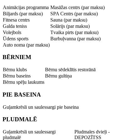
Animācijas programma
Masāžas centrs (par maksu)
Biljards (par maksu)
SPA Centrs (par maksu)
Fitnesa centrs
Sauna (par maksu)
Galda teniss
Solārijs (par maksu)
Volejbols
Tvaika pirts (par maksu)
Ūdens sports
Burbuļvanna (par maksu)
Auto noma (par maksu)
BĒRNIEM
Bērnu klubs
Bērnu sēdeklītis restorānā
Bērnu baseins
Bērnu gultiņa
Bērnu spēļu laukums
PIE BASEINA
Guļamkrēsli un saulessargi pie baseina
PLUDMALĒ
Guļamkrēsli un saulessargi
Pludmales dvieļi -
pludmalē
DEPOZĪTSS