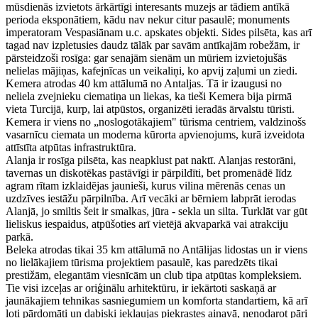
mūsdienās izvietots ārkārtīgi interesants muzejs ar tādiem antīkā
perioda eksponātiem, kādu nav nekur citur pasaulē; monuments
imperatoram Vespasiānam u.c. apskates objekti. Sides pilsēta, kas arī
tagad nav izpletusies daudz tālāk par savām antīkajām robežām, ir
pārsteidzoši rosīga: gar senajām sienām un mūriem izvietojušās
nelielas mājiņas, kafejnīcas un veikaliņi, ko apvij zaļumi un ziedi.
Kemera atrodas 40 km attālumā no Antaljas. Tā ir izaugusi no
neliela zvejnieku ciematiņa un liekas, ka tieši Kemera bija pirmā
vieta Turcijā, kurp, lai atpūstos, organizēti ieradās ārvalstu tūristi.
Kemera ir viens no „noslogotākajiem" tūrisma centriem, valdzinošs
vasarnīcu ciemata un moderna kūrorta apvienojums, kurā izveidota
attīstīta atpūtas infrastruktūra.
Alanja ir rosīga pilsēta, kas neapklust pat naktī. Alanjas restorāni,
tavernas un diskotēkas pastāvīgi ir pārpildīti, bet promenādē līdz
agram rītam izklaidējas jaunieši, kurus vilina mērenās cenas un
uzdzīves iestāžu pārpilnība. Arī vecāki ar bērniem labprāt ierodas
Alanjā, jo smiltis šeit ir smalkas, jūra - sekla un silta. Turklāt var gūt
lieliskus iespaidus, atpūšoties arī vietējā akvaparkā vai atrakciju
parkā.
Beleka atrodas tikai 35 km attālumā no Antālijas lidostas un ir viens
no lielākajiem tūrisma projektiem pasaulē, kas paredzēts tikai
prestižām, elegantām viesnīcām un club tipa atpūtas kompleksiem.
Tie visi izceļas ar oriģinālu arhitektūru, ir iekārtoti saskaņā ar
jaunākajiem tehnikas sasniegumiem un komforta standartiem, kā arī
ļoti pārdomāti un dabiski iekļaujas piekrastes ainavā, nenodarot pāri