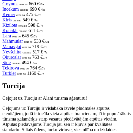
Goynuk
660 €
cena no
/7n
Incekum
690 €
cena no
/7n
Kemer
475 €
cena no
/7n
Kiris
549 €
cena no
/7n
Kizilota
598 €
cena no
/7n
Konakli
611 €
cena no
/7n
Lara
645 €
cena no
/7n
Mahmutlar
533 €
cena no
/7n
Manavgat
719 €
cena no
/7n
Nevšehira
517 €
cena no
/7n
Okurcalar
763 €
cena no
/7n
Side
494 €
cena no
/7n
Tekirova
764 €
cena no
/7n
Turkler
1160 €
cena no
/7n
Turcija
Ceļojiet uz Turciju ar Alani tūrisma aģentūru!
Ceļojums uz Turciju ir vislabākā izvēle pludmales atpūtas
cienitājiem, jo tā ir ideāla vieta atpūtas braucienam, tā ir populārākais
tūrisma galamērķis starp vasaras piedāvātājām atpūtas vietām.
Atpūtas piedāvājums Turcijā jau sen ir kļuvis par kvalitātes
standartu. Siltais ūdens, turku virtuve, viesmīlība un izklaides