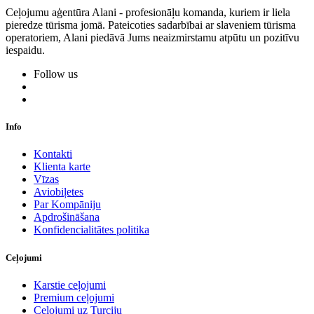
Ceļojumu aģentūra Alani - profesionāļu komanda, kuriem ir liela
pieredze tūrisma jomā. Pateicoties sadarbībai ar slaveniem tūrisma
operatoriem, Alani piedāvā Jums neaizmirstamu atpūtu un pozitīvu
iespaidu.
Follow us
Info
Kontakti
Klienta karte
Vīzas
Aviobiļetes
Par Kompāniju
Apdrošināšana
Konfidencialitātes politika
Ceļojumi
Karstie ceļojumi
Premium ceļojumi
Ceļojumi uz Turciju