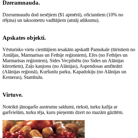
Dzeramnauda.
Dzeramnaudu dod nesējiem ($1 apmērā), oficiantiem (10% no
rēķina) un taksometru vadītājiem (atstāj atlikumu).
Apskates objekti.
Vēsturisko vietu cienītājiem iesakām apskatīt Pamukale (tūristiem no
Antāljas, Marmarisas un Fethije reģioniem), Efes (no Fethijes un
Marmarisas reģioniem), Sides Vecpilsētu (no Sides un Alānijas
kūrortiem), Zaļo kanjonu (no Alānijas), Aspendosas amfiteātri
(Alānijas reģionā), Kuršunlu parku, Kapadokiju (no Alānijas un
Kemeras), Stambulu.
Virtuve.
Noteikti jānogaršo austrumu saldumi, rieksti, turku kafija ar
garšvielām, turku tēja, kuru pieņemts dzert no mazām gāzītēm.