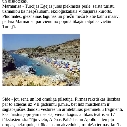
un diskotēkās.
Marmarisa - Turcijas Egejas jūras piekrastes pērle, saista tūristu
uzmanību kā neapšaubāmi ekoloģiskākais Vidusjūras kūrorts.
Pludmales, gleznainās lagūnas un priežu mežu klātie kalnu masīvi
padara Marmarisu par vienu no populārākajām atpūtas vietām
Turcijā.
Side - ļoti sena un ļoti omulīga pilsētiņa. Pirmās rakstiskās liecības
par to attiecas uz VII gadsimtu p.m.ē., bet līdz mūsdienām ir
saglabājušies daudzu vēstures un arhitektūras pieminekļu fragmenti,
kas tūristus joprojām neatstāj vienaldzīgus: antīkais teātris ar 17
tūkstošiem skatītāju vietu, Atēnas Pallādas un Apollona tempļu
drupas, nekropole, strūklakas un akvedukts, romiešu termas, kurās