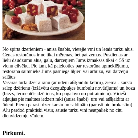
No spirta dzērieniem - anīsa šņabis, vietējie vīni un lētais turku alus.
Cenas restorānos ir ne tikai mērenas, bet pat zemas. Pusdienas ar
lielu daudzumu alus, gaļu, dārzeņiem Jums izmaksās tikai 4-5$ uz
vienu cilvēku. Pie tam, kā pateicoties par restorāna apmeklējumu,
restorāna saimnieks Jums pasniegs liķieri vai arbūzu, vai dārzeņu
salātus.
Vasarās turki dzer airanu (ar ūdeni atšķaidītu kefīru), ziemā - karsto
salep dzērienu (izžāvētu dzegužpuķes bumbuļu novārījums) un boza
(biezs, fermentēts dzēriens, ko pagatavo no putraimiem). Vīrieši
atļaujas pie maltītes iedzert raki (anīsa šņabi), tīru vai atšķaidītu ar
ūdeni. Pienu parasti dzer karstu un saldinātu (parasti pie brokastīm).
Alu pārdod praktiski visur, sausie turku vīni neatpaliek no citu
dienvidzemju vīniem.
Pirkumi.