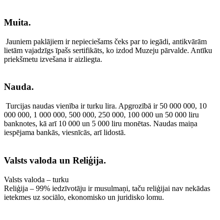
Muita.
Jauniem paklājiem ir nepieciešams čeks par to iegādi, antikvārām
lietām vajadzīgs īpašs sertifikāts, ko izdod Muzeju pārvalde. Antīku
priekšmetu izvešana ir aizliegta.
Nauda.
Turcijas naudas vienība ir turku lira. Apgrozībā ir 50 000 000, 10
000 000, 1 000 000, 500 000, 250 000, 100 000 un 50 000 liru
banknotes, kā arī 10 000 un 5 000 liru monētas. Naudas maiņa
iespējama bankās, viesnīcās, arī lidostā.
Valsts valoda un Reliģija.
Valsts valoda – turku
Reliģija – 99% iedzīvotāju ir musulmaņi, taču reliģijai nav nekādas
ietekmes uz sociālo, ekonomisko un juridisko lomu.