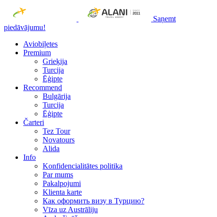
Saņemt
piedāvājumu!
Aviobiļetes
Premium
Grieķija
Turcija
Ēģipte
Recommend
Bulgārija
Turcija
Ēģipte
Čarteri
Tez Tour
Novatours
Alida
Info
Konfidencialitātes politika
Par mums
Рakalpojumi
Klienta karte
Как оформить визу в Турцию?
Vīza uz Austrāliju