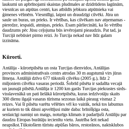
laukumi un apbrīnojami skaistas pludmales ar dzidrūdens lagūnām,
viesnīcas un atpūtas centri, kas atbildīs jebkura atpūtnieka vai
ģimenes vēlmēm. Viesmīlīgi, laipni un draudzīgi cilvēki. Jūra un
saule un buras, un prieks. Ir vērtības, kas cilvēkam nav atņemamas -
pieredze, iespaidi, atmiņas, prieks. Esam pārliecināti, ka šo vērtību
daudzums pēc Jūsu ceļojuma būs ievērojami pieaudzis. Pat tad, ja
Turcijā nebūsiet pirmo reizi. Jo Turcija nekad nav līdz galam
izzināma.
Kūrorti.
Antālija - kūrortpilsēta un osta Turcijas dienvidos, Antālijas
provinces administratīvais centrs atrodas 30 m augstumā virs jūras
līmeņa. Antālijā dzīvo 677 tūkstoši cilvēku (2005 g.), līdz 2
miljoniem cilvēku vasaras periodā. Šobrīd pilsēta ir sadalīta vecajā
un jaunajā pilsētā.Antālija ir 1200 km garās Turcijas piekrastes sirds-
visslavenākā un pati lielākā kūrortpilsēta, kuras iedzīvotāju skaits
300 dienu ilgajā vasaras tūrisma sezonas laikā pieaug vismaz 2
reizes. Vai šī pilsēta varētu vēlēties vēl ko vairāk, nekā tos labumus
ar kuriem to tik dāsni apveltījusi māte daba: brīnišķīga osta,
senlaicīgi namiņi un maigs, noturīgs klimats ir padarījuši Antāliju par
daudzu Eiropas burātāju iecienītu vietu. Jautrība šeit nekad
neapsīkst.Tūkstošiem tūristu atpūšas bāros, restorānos, naktsklubos