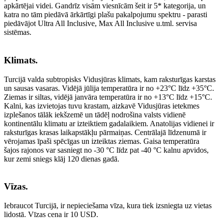
apkārtējai videi. Gandrīz visām viesnīcām šeit ir 5* kategorija, un
katra no tām piedāvā ārkārtīgi plašu pakalpojumu spektru - parasti
piedāvājot Ultra All Inclusive, Max All Inclusive u.tml. servisa
sistēmas.
Klimats.
Turcijā valda subtropisks Vidusjūras klimats, kam raksturīgas karstas
un sausas vasaras. Vidējā jūlija temperatūra ir no +23°C līdz +35°C.
Ziemas ir siltas, vidējā janvāra temperatūra ir no +13°C līdz +15°C.
Kalni, kas izvietojas tuvu krastam, aizkavē Vidusjūras ietekmes
izplešanos tālāk iekšzemē un tādēļ nodrošina valsts vidienē
kontinentālu klimatu ar izteiktiem gadalaikiem. Anatolijas vidienei ir
raksturīgas krasas laikapstākļu pārmaiņas. Centrālajā līdzenumā ir
vērojamas īpaši spēcīgas un izteiktas ziemas. Gaisa temperatūra
šajos rajonos var sasniegt no -30 °C līdz pat -40 °C kalnu apvidos,
kur zemi sniegs klāj 120 dienas gadā.
Vīzas.
Iebraucot Turcijā, ir nepieciešama vīza, kura tiek izsniegta uz vietas
lidostā. Vīzas cena ir 10 USD.