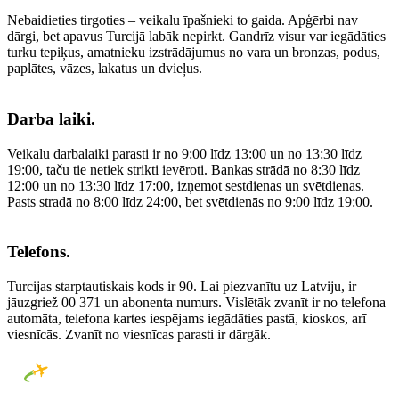
Nebaidieties tirgoties – veikalu īpašnieki to gaida. Apģērbi nav
dārgi, bet apavus Turcijā labāk nepirkt. Gandrīz visur var iegādāties
turku tepiķus, amatnieku izstrādājumus no vara un bronzas, podus,
paplātes, vāzes, lakatus un dvieļus.
Darba laiki.
Veikalu darbalaiki parasti ir no 9:00 līdz 13:00 un no 13:30 līdz
19:00, taču tie netiek strikti ievēroti. Bankas strādā no 8:30 līdz
12:00 un no 13:30 līdz 17:00, izņemot sestdienas un svētdienas.
Pasts stradā no 8:00 līdz 24:00, bet svētdienās no 9:00 līdz 19:00.
Telefons.
Turcijas starptautiskais kods ir 90. Lai piezvanītu uz Latviju, ir
jāuzgriež 00 371 un abonenta numurs. Vislētāk zvanīt ir no telefona
automāta, telefona kartes iespējams iegādāties pastā, kioskos, arī
viesnīcās. Zvanīt no viesnīcas parasti ir dārgāk.