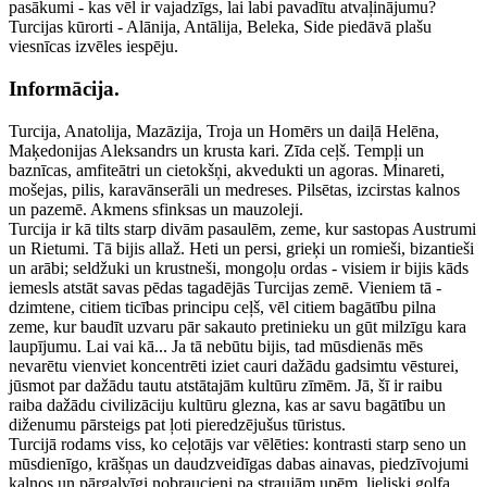
pasākumi - kas vēl ir vajadzīgs, lai labi pavadītu atvaļinājumu?
Turcijas kūrorti - Alānija, Antālija, Beleka, Side piedāvā plašu
viesnīcas izvēles iespēju.
Informācija.
Turcija, Anatolija, Mazāzija, Troja un Homērs un daiļā Helēna,
Maķedonijas Aleksandrs un krusta kari. Zīda ceļš. Tempļi un
baznīcas, amfiteātri un cietokšņi, akvedukti un agoras. Minareti,
mošejas, pilis, karavānserāli un medreses. Pilsētas, izcirstas kalnos
un pazemē. Akmens sfinksas un mauzoleji.
Turcija ir kā tilts starp divām pasaulēm, zeme, kur sastopas Austrumi
un Rietumi. Tā bijis allaž. Heti un persi, grieķi un romieši, bizantieši
un arābi; seldžuki un krustneši, mongoļu ordas - visiem ir bijis kāds
iemesls atstāt savas pēdas tagadējās Turcijas zemē. Vieniem tā -
dzimtene, citiem ticības principu ceļš, vēl citiem bagātību pilna
zeme, kur baudīt uzvaru pār sakauto pretinieku un gūt milzīgu kara
laupījumu. Lai vai kā... Ja tā nebūtu bijis, tad mūsdienās mēs
nevarētu vienviet koncentrēti iziet cauri dažādu gadsimtu vēsturei,
jūsmot par dažādu tautu atstātajām kultūru zīmēm. Jā, šī ir raibu
raiba dažādu civilizāciju kultūru glezna, kas ar savu bagātību un
diženumu pārsteigs pat ļoti pieredzējušus tūristus.
Turcijā rodams viss, ko ceļotājs var vēlēties: kontrasti starp seno un
mūsdienīgo, krāšņas un daudzveidīgas dabas ainavas, piedzīvojumi
kalnos un pārgalvīgi nobraucieni pa straujām upēm, lieliski golfa