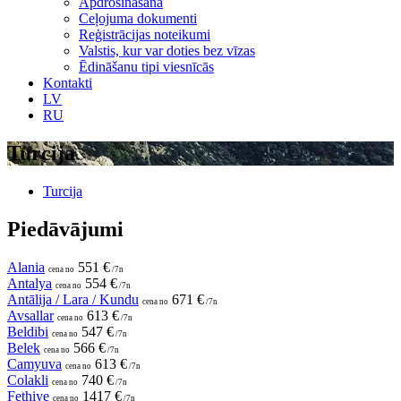
Apdrošināšana
Ceļojuma dokumenti
Reģistrācijas noteikumi
Valstis, kur var doties bez vīzas
Ēdināšanu tipi viesnīcās
Kontakti
LV
RU
Turcija
Turcija
Piedāvājumi
Alania
551 €
cena no
/7n
Antalya
554 €
cena no
/7n
Antālija / Lara / Kundu
671 €
cena no
/7n
Avsallar
613 €
cena no
/7n
Beldibi
547 €
cena no
/7n
Belek
566 €
cena no
/7n
Camyuva
613 €
cena no
/7n
Colakli
740 €
cena no
/7n
Fethiye
1417 €
cena no
/7n