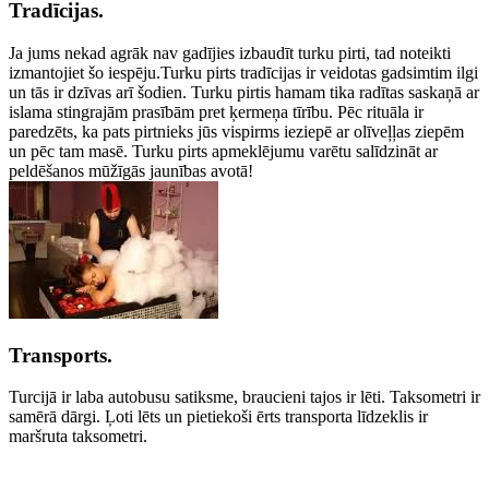
Tradīcijas.
Ja jums nekad agrāk nav gadījies izbaudīt turku pirti, tad noteikti
izmantojiet šo iespēju.Turku pirts tradīcijas ir veidotas gadsimtim ilgi
un tās ir dzīvas arī šodien. Turku pirtis hamam tika radītas saskaņā ar
islama stingrajām prasībām pret ķermeņa tīrību. Pēc rituāla ir
paredzēts, ka pats pirtnieks jūs vispirms ieziepē ar olīveļļas ziepēm
un pēc tam masē. Turku pirts apmeklējumu varētu salīdzināt ar
peldēšanos mūžīgās jaunības avotā!
Transports.
Turcijā ir laba autobusu satiksme, braucieni tajos ir lēti. Taksometri ir
samērā dārgi. Ļoti lēts un pietiekoši ērts transporta līdzeklis ir
maršruta taksometri.